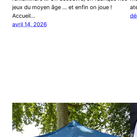
jeux du moyen âge … et enfin on joue !
at
Accueil…
dé
avril 14, 2026