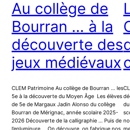
Au collège de
Bourran … à la
découverte des
jeux médiévaux
CLEM Patrimoine Au collège de Bourran … les
CL
5e à la découverte du Moyen Âge Les élèves
dé
de 5e de Margaux Jadin Alonso du collège
du
Bourran de Mérignac, année scolaire 2025-
sc
2026 Découverte de la calligraphie … Puis de
n
l’enluminure … On découvre, on fabrique nos
me