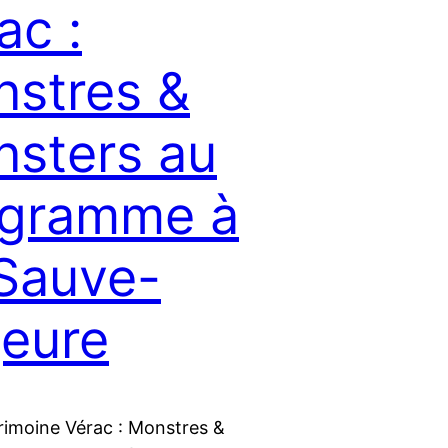
ac :
stres &
sters au
ogramme à
Sauve-
eure
imoine Vérac : Monstres &