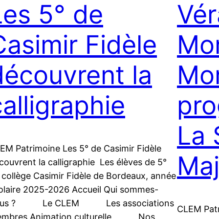
Les 5° de
Vér
Casimir Fidèle
Mon
découvrent la
Mon
calligraphie
pr
La 
EM Patrimoine Les 5° de Casimir Fidèle
Maj
couvrent la calligraphie Les élèves de 5°
 collège Casimir Fidèle de Bordeaux, année
olaire 2025-2026 Accueil Qui sommes-
ous ? Le CLEM Les associations
CLEM Patr
mbres Animation culturelle Nos