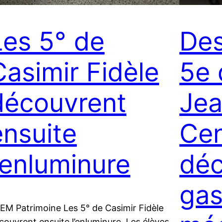
Les 5° de
Des
Casimir Fidèle
5e 
découvrent
Jea
ensuite
Ce
l’enluminure
déc
gas
EM Patrimoine Les 5° de Casimir Fidèle
couvrent ensuite l’enluminure Les élèves