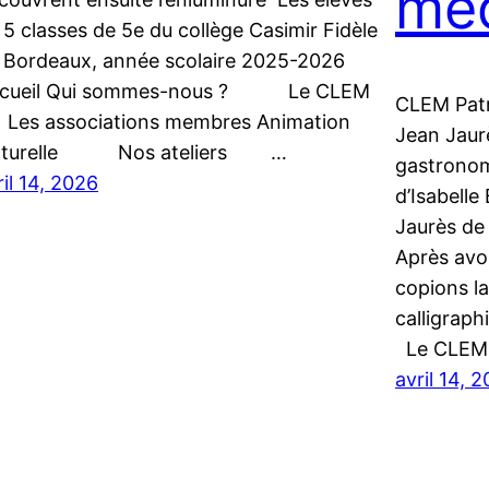
méd
 5 classes de 5e du collège Casimir Fidèle
 Bordeaux, année scolaire 2025-2026
ccueil Qui sommes-nous ? Le CLEM
CLEM Patr
s associations membres Animation
Jean Jaur
lturelle Nos ateliers …
gastronom
ril 14, 2026
d’Isabelle
Jaurès de
Après avo
copions la
calligra
Le CLE
avril 14, 