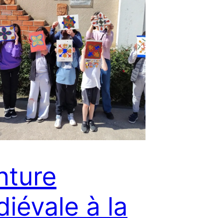
nture
iévale à la