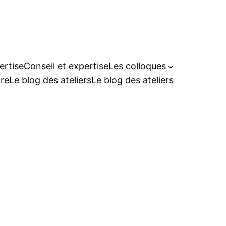
ertise
Conseil et expertise
Les colloques
re
Le blog des ateliers
Le blog des ateliers