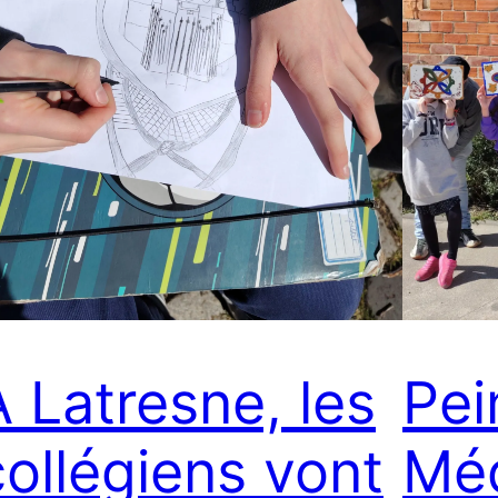
À Latresne, les
Pei
collégiens vont
Méd