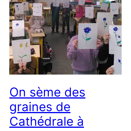
On sème des
graines de
Cathédrale à