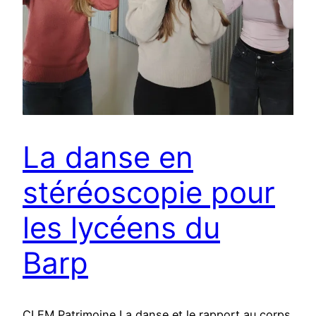
La danse en
stéréoscopie pour
les lycéens du
Barp
CLEM Patrimoine La danse et le rapport au corps