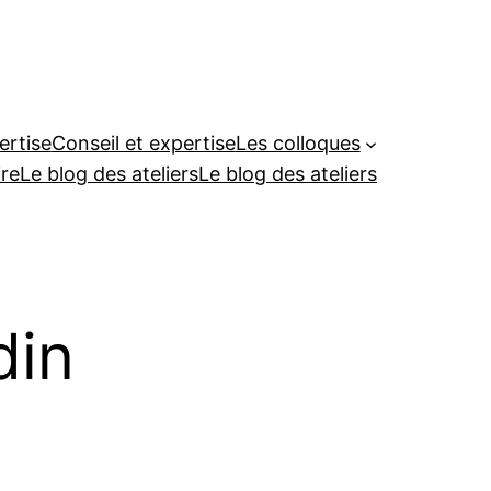
ertise
Conseil et expertise
Les colloques
re
Le blog des ateliers
Le blog des ateliers
din