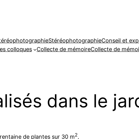
téréophotographie
Stéréophotographie
Conseil et exp
es colloques
Collecte de mémoire
Collecte de mémoi
lisés dans le jar
2
trentaine de plantes sur 30 m
,