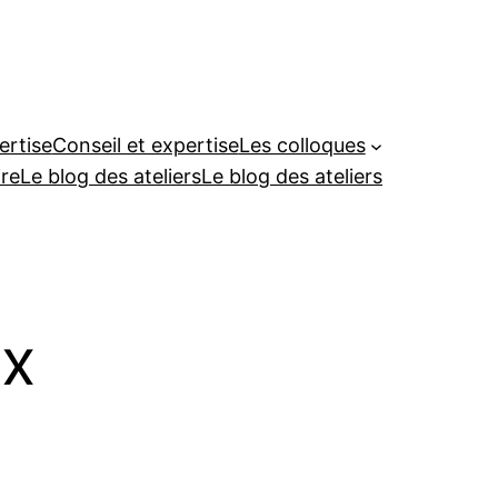
ertise
Conseil et expertise
Les colloques
re
Le blog des ateliers
Le blog des ateliers
ux