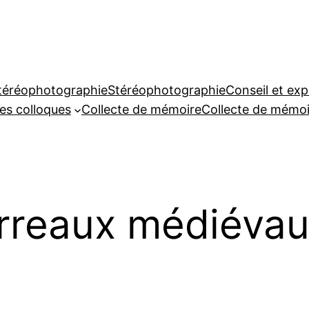
téréophotographie
Stéréophotographie
Conseil et exp
es colloques
Collecte de mémoire
Collecte de mémoi
arreaux médiéva