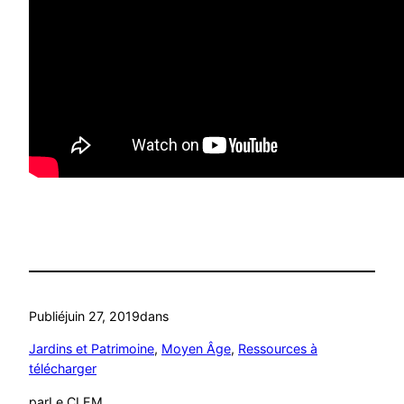
Publié
juin 27, 2019
dans
Jardins et Patrimoine
, 
Moyen Âge
, 
Ressources à
télécharger
par
Le CLEM