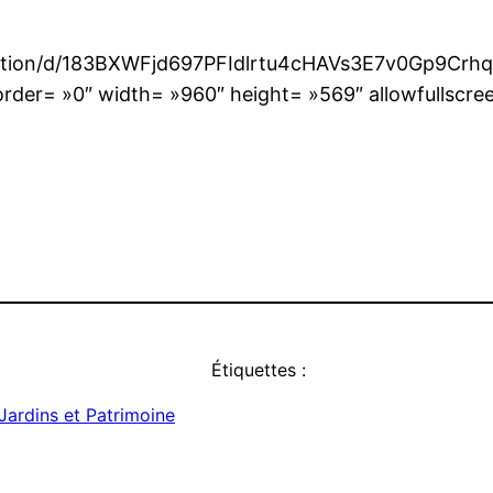
entation/d/183BXWFjd697PFIdlrtu4cHAVs3E7v0Gp9Cr
er= »0″ width= »960″ height= »569″ allowfullscreen
Étiquettes :
Jardins et Patrimoine