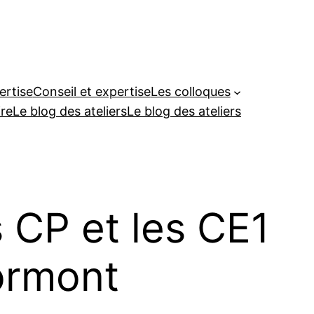
ertise
Conseil et expertise
Les colloques
re
Le blog des ateliers
Le blog des ateliers
s CP et les CE1
ormont