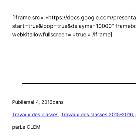
[iframe src= »https://docs.google.com/pres
start=true&loop=true&delayms=10000″ framebord
webkitallowfullscreen= »true » /iframe]
Publié
mai 4, 2016
dans
Travaux des classes
, 
Travaux des classes 2015-2016
, 
par
Le CLEM