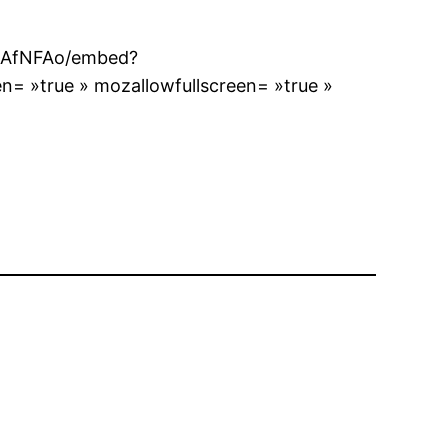
hqAfNFAo/embed?
= »true » mozallowfullscreen= »true »